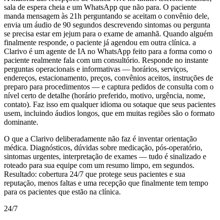
sala de espera cheia e um WhatsApp que não para. O paciente
manda mensagem às 21h perguntando se aceitam o convênio dele,
envia um áudio de 90 segundos descrevendo sintomas ou pergunta
se precisa estar em jejum para o exame de amanhã. Quando alguém
finalmente responde, o paciente já agendou em outra clínica. a
Clarivo é um agente de IA no WhatsApp feito para a forma como o
paciente realmente fala com um consultório. Responde no instante
perguntas operacionais e informativas — horários, serviços,
endereços, estacionamento, preços, convênios aceitos, instruções de
preparo para procedimentos — e captura pedidos de consulta com o
nível certo de detalhe (horário preferido, motivo, urgência, nome,
contato). Faz isso em qualquer idioma ou sotaque que seus pacientes
usem, incluindo áudios longos, que em muitas regiões são o formato
dominante.
O que a Clarivo deliberadamente não faz é inventar orientação
médica. Diagnósticos, dúvidas sobre medicação, pós-operatório,
sintomas urgentes, interpretação de exames — tudo é sinalizado e
roteado para sua equipe com um resumo limpo, em segundos.
Resultado: cobertura 24/7 que protege seus pacientes e sua
reputação, menos faltas e uma recepção que finalmente tem tempo
para os pacientes que estão na clínica.
24/7