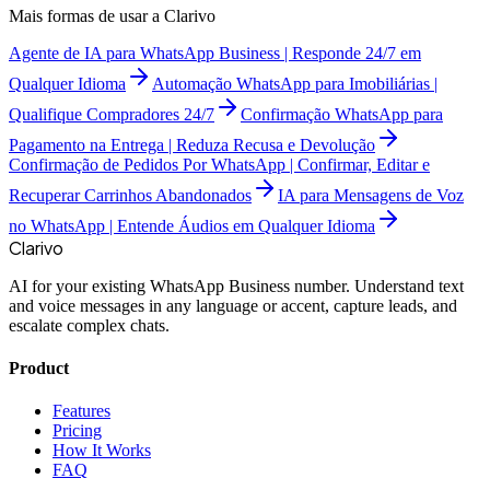
Mais formas de usar a Clarivo
Agente de IA para WhatsApp Business | Responde 24/7 em
Qualquer Idioma
Automação WhatsApp para Imobiliárias |
Qualifique Compradores 24/7
Confirmação WhatsApp para
Pagamento na Entrega | Reduza Recusa e Devolução
Confirmação de Pedidos Por WhatsApp | Confirmar, Editar e
Recuperar Carrinhos Abandonados
IA para Mensagens de Voz
no WhatsApp | Entende Áudios em Qualquer Idioma
Clarivo
AI for your existing WhatsApp Business number. Understand text
and voice messages in any language or accent, capture leads, and
escalate complex chats.
Product
Features
Pricing
How It Works
FAQ