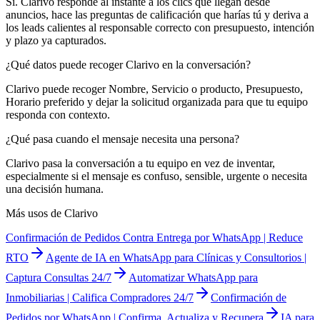
Sí. Clarivo responde al instante a los clics que llegan desde
anuncios, hace las preguntas de calificación que harías tú y deriva a
los leads calientes al responsable correcto con presupuesto, intención
y plazo ya capturados.
¿Qué datos puede recoger Clarivo en la conversación?
Clarivo puede recoger Nombre, Servicio o producto, Presupuesto,
Horario preferido y dejar la solicitud organizada para que tu equipo
responda con contexto.
¿Qué pasa cuando el mensaje necesita una persona?
Clarivo pasa la conversación a tu equipo en vez de inventar,
especialmente si el mensaje es confuso, sensible, urgente o necesita
una decisión humana.
Más usos de Clarivo
Confirmación de Pedidos Contra Entrega por WhatsApp | Reduce
RTO
Agente de IA en WhatsApp para Clínicas y Consultorios |
Captura Consultas 24/7
Automatizar WhatsApp para
Inmobiliarias | Califica Compradores 24/7
Confirmación de
Pedidos por WhatsApp | Confirma, Actualiza y Recupera
IA para