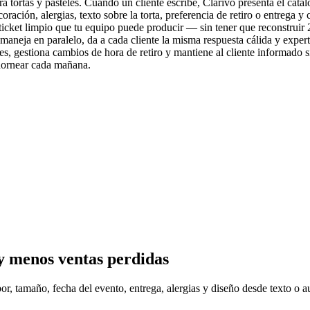
tortas y pasteles. Cuando un cliente escribe, Clarivo presenta el catálo
ción, alergias, texto sobre la torta, preferencia de retiro o entrega y 
n ticket limpio que tu equipo puede producir — sin tener que reconstrui
aneja en paralelo, da a cada cliente la misma respuesta cálida y expert
s, gestiona cambios de hora de retiro y mantiene al cliente informado s
hornear cada mañana.
 y menos ventas perdidas
r, tamaño, fecha del evento, entrega, alergias y diseño desde texto o a