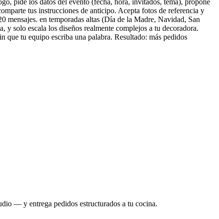
go, pide los datos del evento (fecha, hora, invitados, tema), propone
comparte tus instrucciones de anticipo. Acepta fotos de referencia y
r 20 mensajes. en temporadas altas (Día de la Madre, Navidad, San
a, y solo escala los diseños realmente complejos a tu decoradora.
in que tu equipo escriba una palabra. Resultado: más pedidos
udio — y entrega pedidos estructurados a tu cocina.